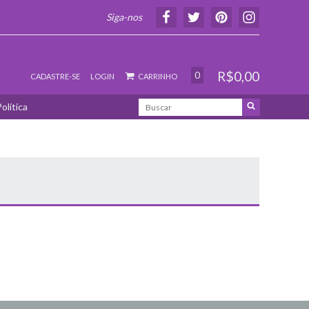
Siga-nos
R$0,00
0
CADASTRE-SE
LOGIN
CARRINHO
olítica