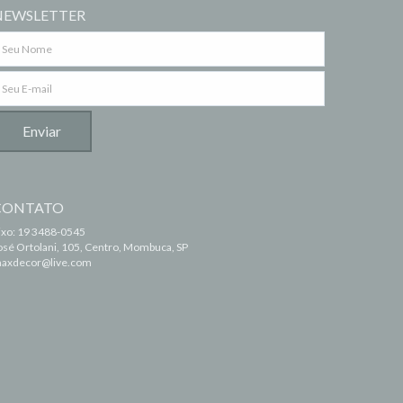
NEWSLETTER
CONTATO
ixo: 19 3488-0545
osé Ortolani, 105, Centro, Mombuca, SP
axdecor@live.com