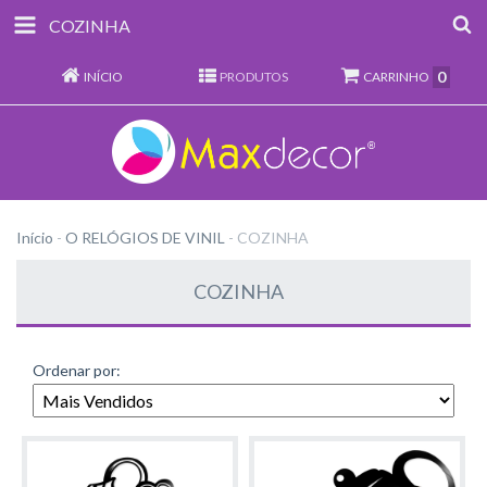
COZINHA
0
INÍCIO
PRODUTOS
CARRINHO
Início
-
O RELÓGIOS DE VINIL
-
COZINHA
COZINHA
Ordenar por: