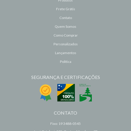
Produtos
Frete Grátis
Contato
Quem Somos
Como Comprar
Personalizados
Lançamentos
Política
SEGURANÇA E CERTIFICAÇÕES
CONTATO
Fixo: 19 3488-0545