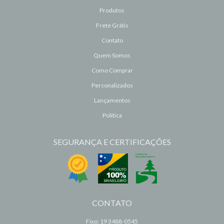
Produtos
Frete Grátis
Contato
Quem Somos
Como Comprar
Personalizados
Lançamentos
Política
SEGURANÇA E CERTIFICAÇÕES
CONTATO
Fixo: 19 3488-0545