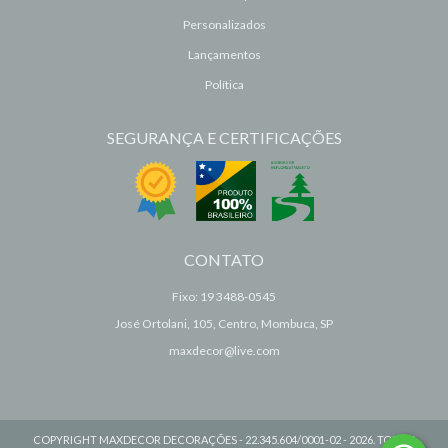
Personalizados
Lançamentos
Política
SEGURANÇA E CERTIFICAÇÕES
CONTATO
Fixo: 19 3488-0545
José Ortolani, 105, Centro, Mombuca, SP
maxdecor@live.com
COPYRIGHT MAXDECOR DECORAÇÕES - 22.345.604/0001-02 - 2026. TODOS