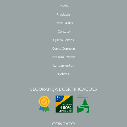
Início
Produtos
Frete Grátis
Contato
Quem Somos
Como Comprar
Personalizados
Lançamentos
Política
SEGURANÇA E CERTIFICAÇÕES
CONTATO