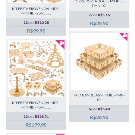
TORRE PORTA DOCES MINNIE -
PMN-02
KIT FESTA PROVENÇAL MDF -
MINNIE - 28 PE......
7
x de
R$5,16
12
x de
R$10,28
R$29,90
R$99,90
TRIO BANDEJAS MINNIE - PMN-
04
KIT FESTA PROVENÇAL MDF -
MINNIE - 48 PE......
6
x de
R$5,40
12
x de
R$18,51
R$26,90
R$179,90