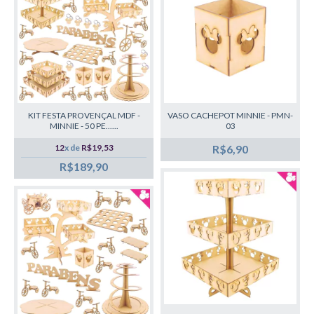
KIT FESTA PROVENÇAL MDF -
VASO CACHEPOT MINNIE - PMN-
MINNIE - 50 PE......
03
12
x de
R$19,53
R$6,90
R$189,90