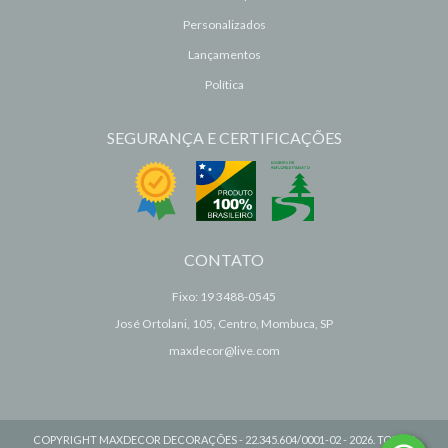
Personalizados
Lançamentos
Política
SEGURANÇA E CERTIFICAÇÕES
CONTATO
Fixo: 19 3488-0545
José Ortolani, 105, Centro, Mombuca, SP
maxdecor@live.com
COPYRIGHT MAXDECOR DECORAÇÕES - 22.345.604/0001-02 - 2026. TODOS