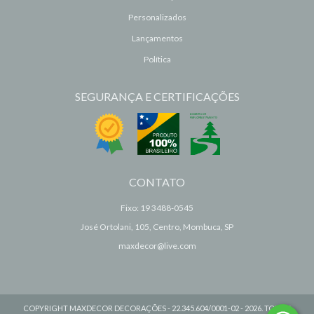
Personalizados
Lançamentos
Política
SEGURANÇA E CERTIFICAÇÕES
CONTATO
Fixo: 19 3488-0545
José Ortolani, 105, Centro, Mombuca, SP
maxdecor@live.com
COPYRIGHT MAXDECOR DECORAÇÕES - 22.345.604/0001-02 - 2026. TODOS