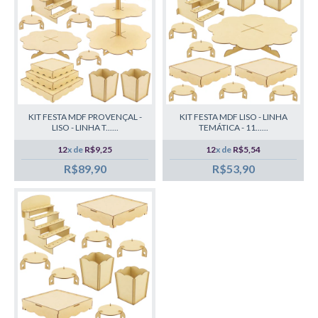
KIT FESTA MDF PROVENÇAL -
KIT FESTA MDF LISO - LINHA
LISO - LINHA T......
TEMÁTICA - 11......
12
x de
R$9,25
12
x de
R$5,54
R$89,90
R$53,90