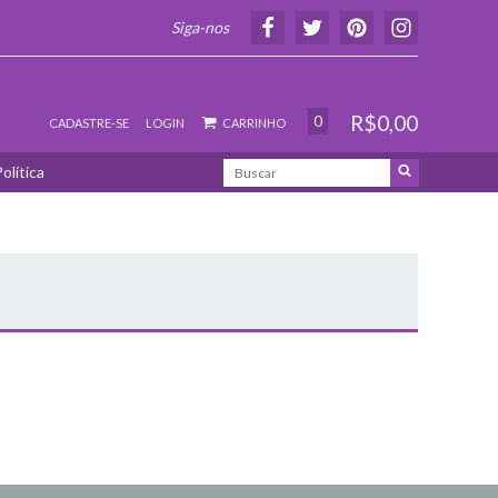
Siga-nos
R$0,00
0
CADASTRE-SE
LOGIN
CARRINHO
olítica