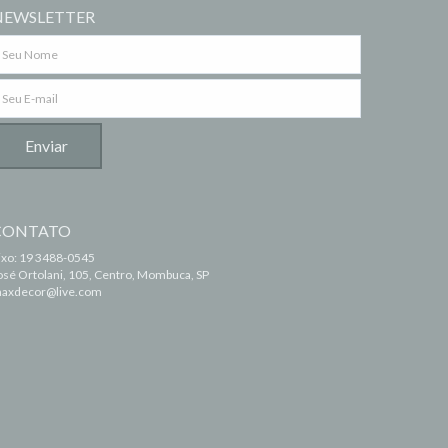
NEWSLETTER
CONTATO
ixo: 19 3488-0545
osé Ortolani, 105, Centro, Mombuca, SP
axdecor@live.com