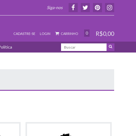
Siga-nos
R$0,00
0
CADASTRE-SE
LOGIN
CARRINHO
olítica