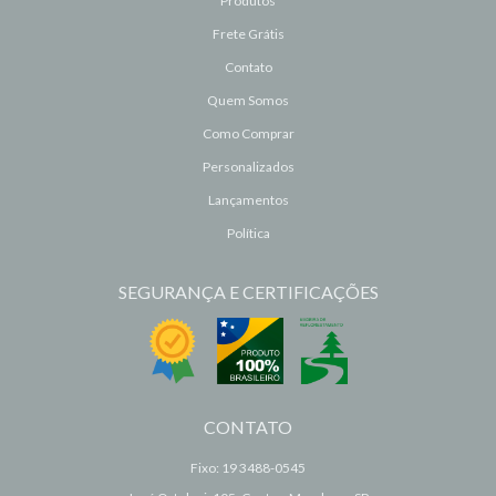
Produtos
Frete Grátis
Contato
Quem Somos
Como Comprar
Personalizados
Lançamentos
Política
SEGURANÇA E CERTIFICAÇÕES
CONTATO
Fixo: 19 3488-0545