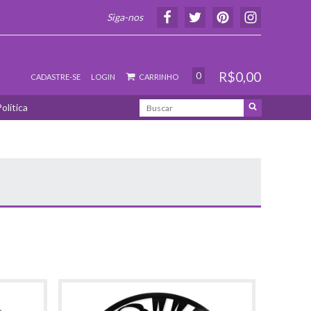
Siga-nos
R$0,00
0
CADASTRE-SE
LOGIN
CARRINHO
olítica