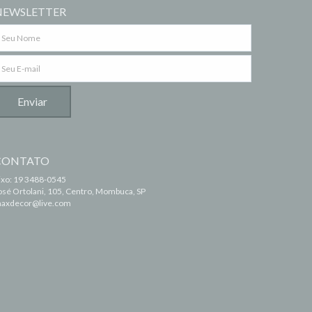
NEWSLETTER
CONTATO
ixo: 19 3488-0545
osé Ortolani, 105, Centro, Mombuca, SP
axdecor@live.com