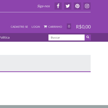
Siga-nos
R$0,00
0
CADASTRE-SE
LOGIN
CARRINHO
olítica