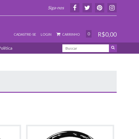
Siga-nos
R$0,00
0
CADASTRE-SE
LOGIN
CARRINHO
olítica