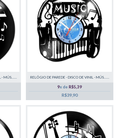
 MÚS......
RELÓGIO DE PAREDE - DISCO DE VINIL - MÚS......
9
x de
R$5,39
R$39,90