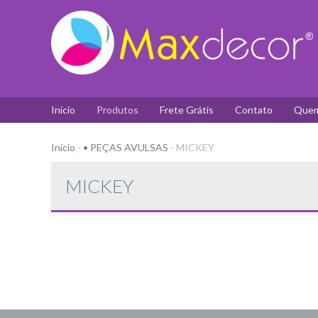
Início
Produtos
Frete Grátis
Contato
Quem
Início
-
• PEÇAS AVULSAS
-
MICKEY
MICKEY