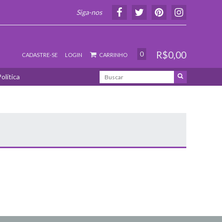
Siga-nos
R$0,00
0
CADASTRE-SE
LOGIN
CARRINHO
olítica