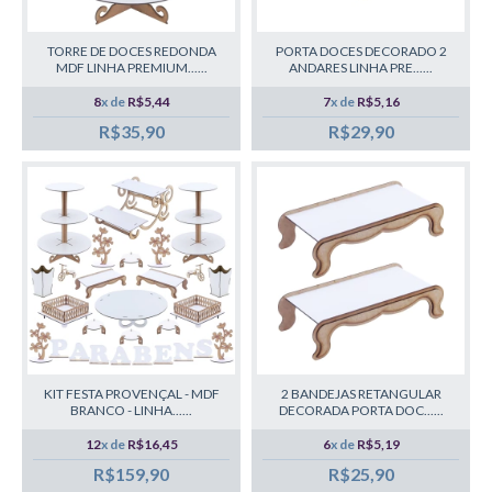
TORRE DE DOCES REDONDA
PORTA DOCES DECORADO 2
MDF LINHA PREMIUM......
ANDARES LINHA PRE......
8
x de
R$5,44
7
x de
R$5,16
R$35,90
R$29,90
KIT FESTA PROVENÇAL - MDF
2 BANDEJAS RETANGULAR
BRANCO - LINHA......
DECORADA PORTA DOC......
12
x de
R$16,45
6
x de
R$5,19
R$159,90
R$25,90