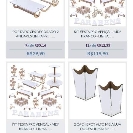
PORTA DOCES DECORADO 2
KIT FESTA PROVENÇAL - MDF
ANDARES LINHA PRE......
BRANCO - LINHA......
7
x de
R$5,16
12
x de
R$12,33
R$29,90
R$119,90
KIT FESTA PROVENÇAL - MDF
2 CACHEPOT ALTO MEIA LUA
BRANCO - LINHA......
DOCES LINHA PRE......