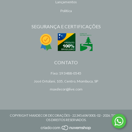
Lançamentos
Política
SEGURANÇA E CERTIFICAÇÕES
CONTATO
Fixo: 19 3488-0545
José Ortolani, 105, Centro, Mombuca, SP
maxdecor@live.com
COPYRIGHT MAXDECOR DECORAÇÕES - 22.345.604/0001-02 - 2026. TODOS
OS DIREITOS RESERVADOS.