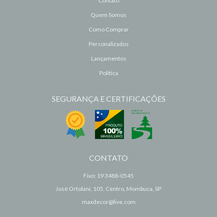
Contato
Quem Somos
Como Comprar
Personalizados
Lançamentos
Política
SEGURANÇA E CERTIFICAÇÕES
CONTATO
Fixo: 19 3488-0545
José Ortolani, 105, Centro, Mombuca, SP
maxdecor@live.com