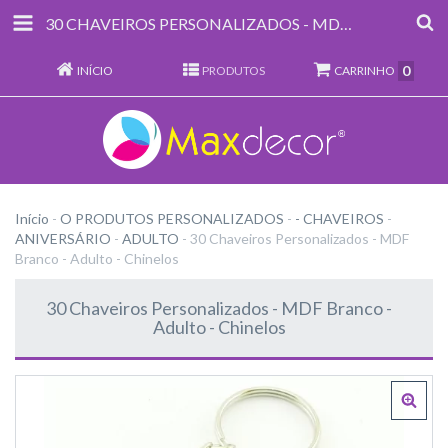
30 CHAVEIROS PERSONALIZADOS - MDF BRANCO - ADULTO - CHINELOS
0
INÍCIO
PRODUTOS
CARRINHO
Início
-
O PRODUTOS PERSONALIZADOS
-
- CHAVEIROS
-
ANIVERSÁRIO
-
ADULTO
-
30 Chaveiros Personalizados - MDF
Branco - Adulto - Chinelos
30 Chaveiros Personalizados - MDF Branco -
Adulto - Chinelos