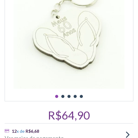
R$64,90
12
x de
R$6,68
Ver meios de pagamento