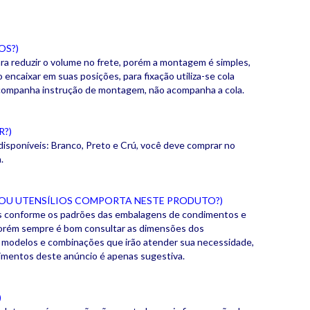
OS?)
a reduzir o volume no frete, porém a montagem é simples,
ncaixar em suas posições, para fixação utiliza-se cola
Acompanha instrução de montagem, não acompanha a cola.
R?)
disponíveis: Branco, Preto e Crú, você deve comprar no
a.
 OU UTENSÍLIOS COMPORTA NESTE PRODUTO?)
s conforme os padrões das embalagens de condimentos e
porém sempre é bom consultar as dimensões dos
modelos e combinações que irão atender sua necessidade,
imentos deste anúncio é apenas sugestiva.
)