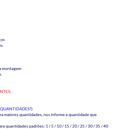
4cm
cm
ita montagem
e.
NTES:
 QUANTIDADES?)
ara maiores quantidades, nos informe a quantidade que
ara quantidades padrões: 1 / 5 / 10 / 15 / 20 / 25 / 30 / 35 / 40