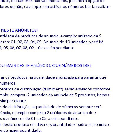
oduto, os números não vão montados, pois fica a opção do
dores ou não, caso opte em utilizar os números basta realizar
 NESTE ANÚNCIO?)
ntidade de produtos do anúncio, exemplo: anúncio de 5
eros: 01, 02, 03, 04, 05. Anúncio de 10 unidades, você irá
, 05, 06, 07, 08, 09, 10 e assim por diante.
OU MAIS DESTE ANÚNCIO, QUE NÚMEROS IREI
rar os produtos na quantidade anunciada para garantir que
s números.
entros de distribuição (fullfilment) serão enviados conforme
mplo: comprou 2 unidades do anúncio de 5 produtos, iremos
sim por diante.
s de distribuição, a quantidade de números sempre será
núncio, exemplo: comprou 2 unidades do anúncio de 5
s os números do 01 ao 05, assim por diante.
os deste produto em diversas quantidades padrões, sempre é
io de maior quantidade.