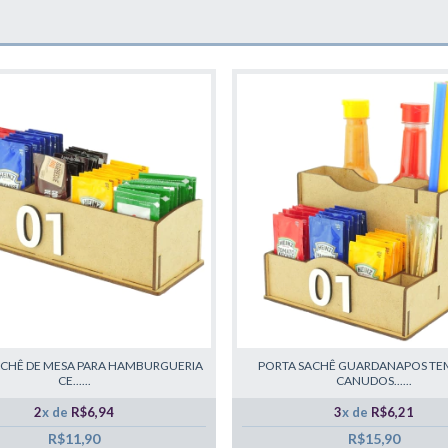
ACHÊ DE MESA PARA HAMBURGUERIA
PORTA SACHÊ GUARDANAPOS TE
CE......
CANUDOS......
2
x de
R$6,94
3
x de
R$6,21
R$11,90
R$15,90