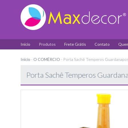
Início
Produtos
Frete Grátis
Contato
Quem
Início
-
O COMÉRCIO
-
Porta Sachê Temperos Guardanapos
Porta Sachê Temperos Guardana