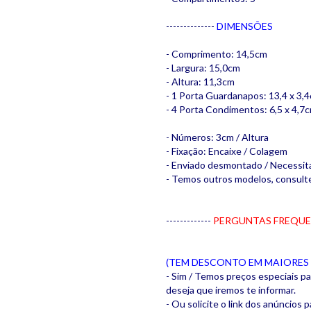
--------------
DIMENSÕES
- Comprimento: 14,5cm
- Largura: 15,0cm
- Altura: 11,3cm
- 1 Porta Guardanapos: 13,4 x 3,
- 4 Porta Condimentos: 6,5 x 4,7
- Números: 3cm / Altura
- Fixação: Encaixe / Colagem
- Enviado desmontado / Necess
- Temos outros modelos, consult
-------------
PERGUNTAS FREQUE
(TEM DESCONTO EM MAIORES
- Sim / Temos preços especiais p
deseja que iremos te informar.
- Ou solicite o link dos anúncios p