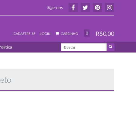
Siga-nos
R$0,00
0
CADASTRE-SE
LOGIN
CARRINHO
olítica
reto