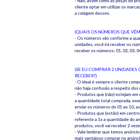
- Não, assim como as peças do pr
cliente optar em utilizar os marca
a colagem desses.
(QUAIS OS NÚMEROS QUE VÊM
- Os números vão conforme a qua
unidades, você irá receber os núm
receber os números: 01, 02, 03, 04
(SE EU COMPRAR 2 UNIDADES 
RECEBER?)
- O ideal é sempre o cliente comp
não haja confusão a respeito do
- Produtos que (não) estejam em c
a quantidade total comprada, exe
enviar os números do 01 ao 10, as
- Produtos que (estão) em centro
referente a 1x a quantidade do a
produtos, você vai receber 2 veze
- Vale lembrar que temos anúnci
mais vantajoso comprar no anúnc