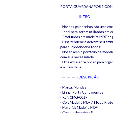
PORTA GUARDANAPOS E COND
--------------
INTRO
- Nossos galheteiros são uma exc
- Ideal para serem utilizados e
- Produzidos em madeira MDF de p
- Essa tendência deixará seu amb
para surpreender a todos!
- Nosso amplo portfólio de model
com sua necessidade.
- Uma excelente opção para organi
exclusividade!
--------------
DESCRIÇÃO
- Marca: Mondae
- Linha: Porta Condimentos
- Ref: CMG-001P
- Cor: Madeira MDF / 1 Face Pret
- Material: Madeira MDF
- Compartimentos: 5